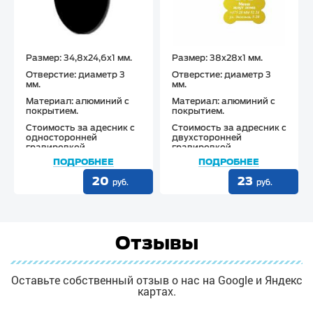
Размер
: 34,8х24,6х1 мм.
Размер
: 38х28х1 мм.
Отверстие
: диаметр 3
Отверстие
: диаметр 3
мм.
мм.
Материал
: алюминий с
Материал
: алюминий с
покрытием.
покрытием.
Стоимость
за адесник с
Стоимость
за адресник с
односторонней
двухсторонней
гравировкой
гравировкой
ПОДРОБНЕЕ
ПОДРОБНЕЕ
20
23
руб.
руб.
Отзывы
Оставьте собственный отзыв о нас на Google и Яндекс
картах.