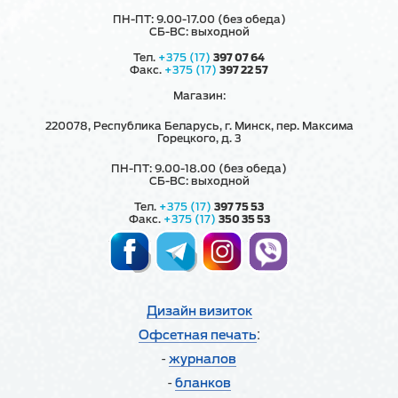
ПН-ПТ: 9.00-17.00 (без обеда)
СБ-ВС: выходной
Тел.
+375 (17)
397 07 64
Факс.
+375 (17)
397 22 57
Магазин:
220078, Республика Беларусь, г. Минск, пер. Максима
Горецкого, д. 3
ПН-ПТ: 9.00-18.00 (без обеда)
СБ-ВС: выходной
Тел.
+375 (17)
397 75 53
Факс.
+375 (17)
350 35 53
Дизайн визиток
:
Офсетная печать
-
журналов
-
бланков