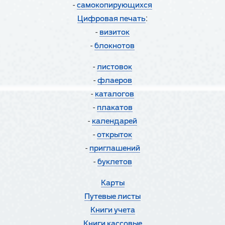
-
cамокопирующихся
:
Цифровая печать
-
визиток
-
блокнотов
-
листовок
-
флаеров
-
каталогов
-
плакатов
-
календарей
-
открыток
-
приглашений
-
буклетов
Карты
Путевые листы
Книги учета
Книги кассовые