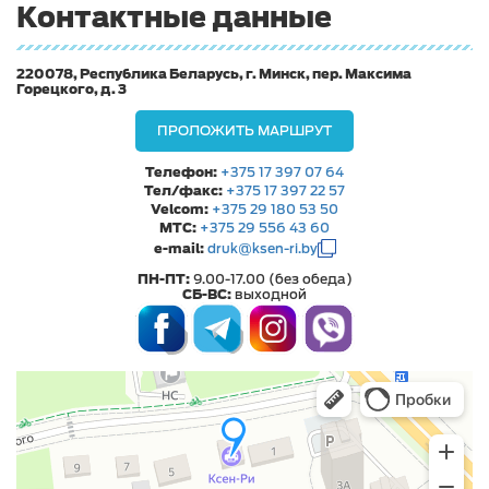
Контактные данные
220078, Республика Беларусь, г. Минск, пер. Максима
Горецкого, д. 3
ПРОЛОЖИТЬ МАРШРУТ
Телефон:
+375 17 397 07 64
Тел/факс:
+375 17 397 22 57
Velcom:
+375 29 180 53 50
МТС:
+375 29 556 43 60
e-mail:
druk@ksen-ri.by
ПН-ПТ:
9.00-17.00 (без обеда)
СБ-ВС:
выходной