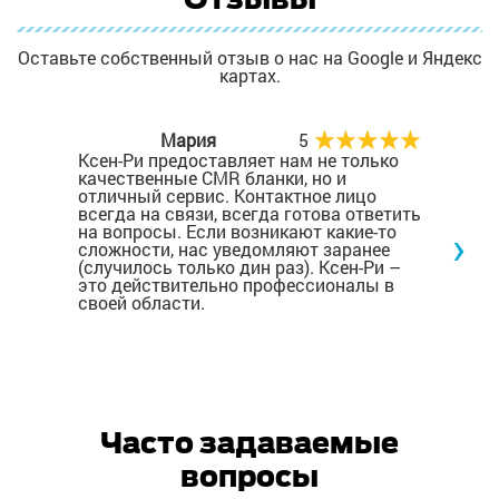
Оставьте собственный отзыв о нас на Google и Яндекс
картах.
Мария
5
Ксен-Ри предоставляет нам не только
Зака
качественные CMR бланки, но и
свое
отличный сервис. Контактное лицо
Блан
всегда на связи, всегда готова ответить
хоро
›
на вопросы. Если возникают какие-то
пере
сложности, нас уведомляют заранее
(случилось только дин раз). Ксен-Ри –
это действительно профессионалы в
своей области.
Часто задаваемые
вопросы