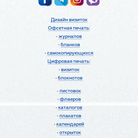
Дизайн визиток
:
Офсетная печать
-
журналов
-
бланков
-
cамокопирующихся
:
Цифровая печать
-
визиток
-
блокнотов
-
листовок
-
флаеров
-
каталогов
-
плакатов
-
календарей
-
открыток