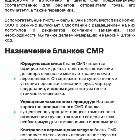
адресными и выполнены в цвете. Они предназначены
соответственно для расчетов, отправителя груза, его
получателя, а также перевозчика.
Вспомогательные листы – белые. Они используются как копии.
ООО «Ксен-Ри» выпускает CMR бланки с размещением на них
логотипов и реквизитов компании заказчика. При
необходимости мы также делаем нумерацию и наносим штрих-
код.
Назначение бланков CMR
Юридическая сила:
бланк CMR является
официальным доказательством заключения
договора перевозки между отправителем и
перевозчиком. Он содержит все существенные
условия перевозки: описание груза, маршрут
следования, информацию о получателе и
стоимость перевозки.
Упрощение таможенных процедур:
Наличие
корректно оформленного CMR-бланка
существенно упрощает процесс таможенного
оформления грузов, так как он содержит всю
необходимую для таможенников информацию.
Контроль за перемещением груза:
бланк CMR
позволяет отслеживать перемещение груза от