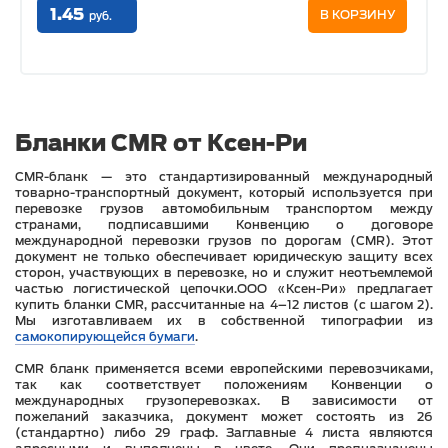
1.45
В КОРЗИНУ
руб.
Бланки CMR от Ксен-Ри
CMR-бланк — это стандартизированный международный
товарно-транспортный документ, который используется при
перевозке грузов автомобильным транспортом между
странами, подписавшими Конвенцию о договоре
международной перевозки грузов по дорогам (CMR). Этот
документ не только обеспечивает юридическую защиту всех
сторон, участвующих в перевозке, но и служит неотъемлемой
частью логистической цепочки.ООО «Ксен-Ри» предлагает
купить бланки CMR, рассчитанные на 4–12 листов (с шагом 2).
Мы изготавливаем их в собственной типографии из
самокопирующейся бумаги
.
CMR бланк применяется всеми европейскими перевозчиками,
так как соответствует положениям Конвенции о
международных грузоперевозках. В зависимости от
пожеланий заказчика, документ может состоять из 26
(стандартно) либо 29 граф. Заглавные 4 листа являются