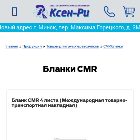
рес г. Минск, пер. Максима Горецкого, д. 3
Мы перее
Главная
»
Продукция
»
Товары для грузоперевозчиков
»
CMR бланки
Бланки CMR
Бланк CMR 4 листа (Международная товарно-
транспортная накладная)