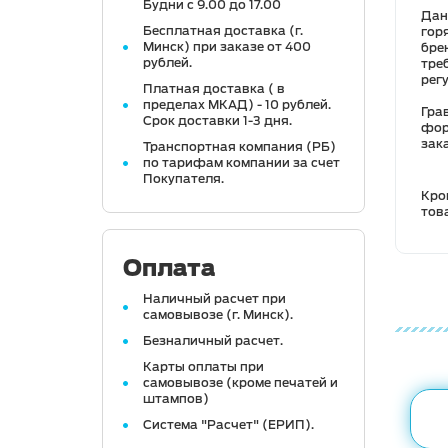
Будни с 9.00 до 17.00
Дан
Бесплатная доставка (г.
гор
Минск) при заказе от 400
бре
рублей.
тре
рег
Платная доставка ( в
пределах МКАД) - 10 рублей.
Гра
Срок доставки 1-3 дня.
фор
зак
Транспортная компания (РБ)
по тарифам компании за счет
Покупателя.
Кро
тов
Оплата
Наличный расчет при
самовывозе (г. Минск).
Безналичный расчет.
Карты оплаты при
самовывозе (кроме печатей и
штампов)
Система "Расчет" (ЕРИП).