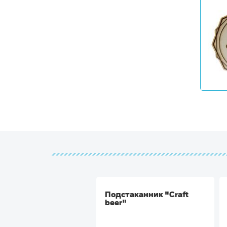
Подстаканник "Craft
beer"