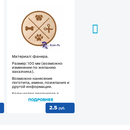
Материал: фанера.
Материал
: фанера.
Размер: 100 мм (возможно
Размер
: 100 мм (возмож
изменение по желанию
изменение по желанию
заказчика).
заказчика).
Возможно нанесение
Возможно нанесение
логотипа, имени, пожелания и
логотипа, имени, пожела
другой информации.
другой информации.
Количество предметов в
упаковке: от 1 шт.
ПОДРОБНЕЕ
ПОДРОБНЕЕ
Тип крепления: без крепления.
2.5
2.5
руб.
Назначение подставки: под
кружки/стаканы с горячими/
холодными напитками.