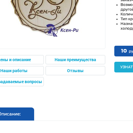
заказч
Возмо
друго
Количе
Тип кр
Назна
холод
10
ру
ены и описание
Наши преимущества
УЗНАТ
Наши работы
Отзывы
задаваемые вопросы
Описание: