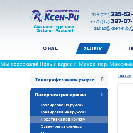
335-53-
+375 (29)
397-07
+375 (17)
Сказано - сделано!
zakaz@ksen-ri.by
Dictum –Factum!
О НАС
УСЛУГИ
П
ли! Новый адрес г. Минск, пер. Максима Горецкого, 
Главная
Типографические услуги
Лазерная гравировка
Гравировка на ручках
Гравировка на кружках
Подставки под кружку
Сувениры из фанеры