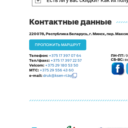
Есть ли у вас скидки? Как их пол
Контактные данные
220078, Республика Беларусь, г. Минск, пер. Макси
ПРОЛОЖИТЬ МАРШРУТ
Телефон:
ПН-ПТ:
+375 17 397 07 64
9
СБ-ВС:
в
Тел/факс:
+375 17 397 22 57
Velcom:
+375 29 180 53 50
МТС:
+375 29 556 43 60
e-mail:
druk@ksen-ri.by