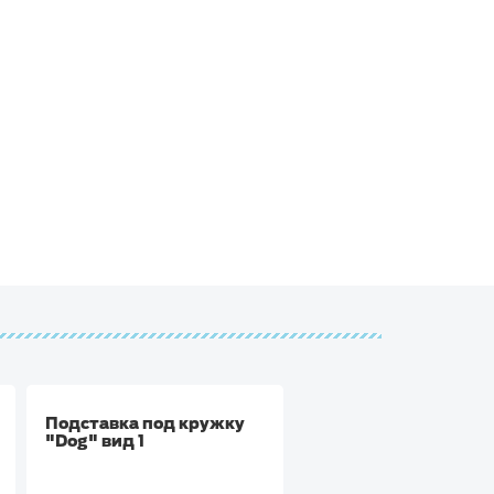
Подставка под кружку
Сувенирная подста
"Dog" вид 1
под чашку "Кофе" в