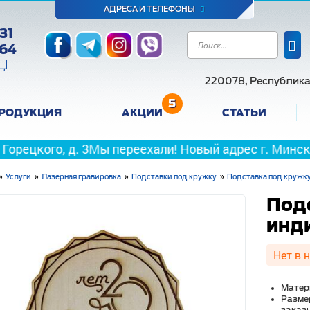
АДРЕСА И ТЕЛЕФОНЫ
31
-64
220078, Республика 
5
РОДУКЦИЯ
АКЦИИ
СТАТЬИ
д. 3
Мы переехали! Новый адрес г. Минск, пер. Макси
»
Услуги
»
Лазерная гравировка
»
Подставки под кружку
»
Подставка под кружк
Под
инд
Нет в 
Матер
Разме