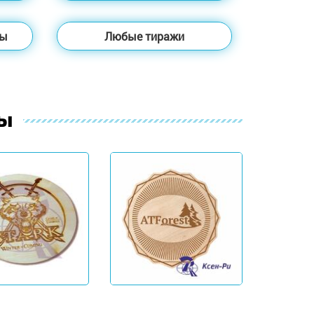
ты
Любые тиражи
ты