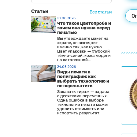
Статьи
Все статьи
Оп
10.06.2026
Что такое цветопроба и
зачем она нужна перед
печатью
Вы утверждаете макет на
экране, он выглядит
именно так, как нужно.
Цвет упаковки — глубокий
тёмно-синий, кожа модели
на каталожной
фотографии —
24.05.2026
натуральная, логотип —
Виды печати в
строго в фирменном
полиграфии: как
оттенке. Тираж приходит,
выбрать технологию и
и что-то не так: синий стал
холоднее, кожа чуть
не переплатить
зеленит, логотип выглядит
Заказать тираж — задача
иначе, чем на сайте и в
с десятками переменных.
офисных материалах.
Одна ошибка в выборе
технологии печати может
удвоить стоимость или
испортить результат.