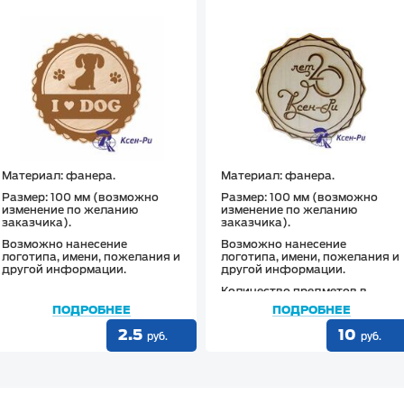
Материал
: фанера.
Материал: фанера.
Размер
: 100 мм (возможно
Размер: 100 мм (возможно
изменение по желанию
изменение по желанию
заказчика).
заказчика).
Возможно нанесение
Возможно нанесение
логотипа, имени, пожелания и
логотипа, имени, пожелания и
другой информации.
другой информации.
Количество предметов в
упаковке: от 1 шт.
ПОДРОБНЕЕ
ПОДРОБНЕЕ
Тип крепления: без крепления.
2.5
10
руб.
руб.
Назначение подставки: под
кружки/стаканы с горячими/
холодными напитками.