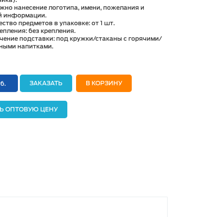
ика).
жно нанесение логотипа, имени, пожелания и
й информации.
ство предметов в упаковке: от 1 шт.
епления: без крепления.
чение подставки: под кружки/стаканы с горячими/
ными напитками.
ЗАКАЗАТЬ
В КОРЗИНУ
б.
Ь ОПТОВУЮ ЦЕНУ