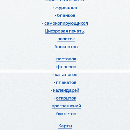
-
журналов
-
бланков
-
cамокопирующихся
:
Цифровая печать
-
визиток
-
блокнотов
-
листовок
-
флаеров
-
каталогов
-
плакатов
-
календарей
-
открыток
-
приглашений
-
буклетов
Карты