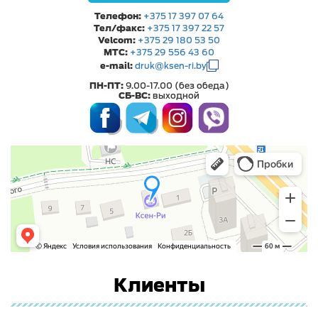
Телефон:
+375 17 397 07 64
Тел/факс:
+375 17 397 22 57
Velcom:
+375 29 180 53 50
МТС:
+375 29 556 43 60
e-mail:
druk@ksen-ri.by
ПН-ПТ:
9.00-17.00 (без обеда)
СБ-ВС:
выходной
Клиенты