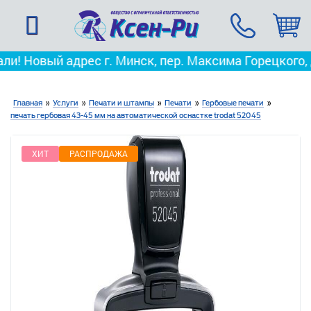
ый адрес г. Минск, пер. Максима Горецкого, д. 3
Мы 
Главная
»
Услуги
»
Печати и штампы
»
Печати
»
Гербовые печати
»
печать гербовая 43-45 мм на автоматической оснастке trodat 52045
ХИТ
РАСПРОДАЖА