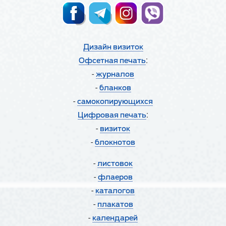
Дизайн визиток
:
Офсетная печать
-
журналов
-
бланков
-
cамокопирующихся
:
Цифровая печать
-
визиток
-
блокнотов
-
листовок
-
флаеров
-
каталогов
-
плакатов
-
календарей