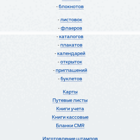
-
блокнотов
-
листовок
-
флаеров
-
каталогов
-
плакатов
-
календарей
-
открыток
-
приглашений
-
буклетов
Карты
Путевые листы
Книги учета
Книги кассовые
Бланки CMR
Изготовление штампов