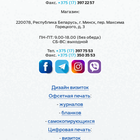
Факс.
+375 (17)
397 22 57
Магазин:
220078, Республика Беларусь, г. Минск, пер. Максима
Горецкого, д. 3
ПН-ПТ: 9.00-18.00 (без обеда)
СБ-ВС: выходной
Тел.
+375 (17)
397 75 53
Факс.
+375 (17)
350 35 53
Дизайн визиток
:
Офсетная печать
-
журналов
-
бланков
-
cамокопирующихся
:
Цифровая печать
-
визиток