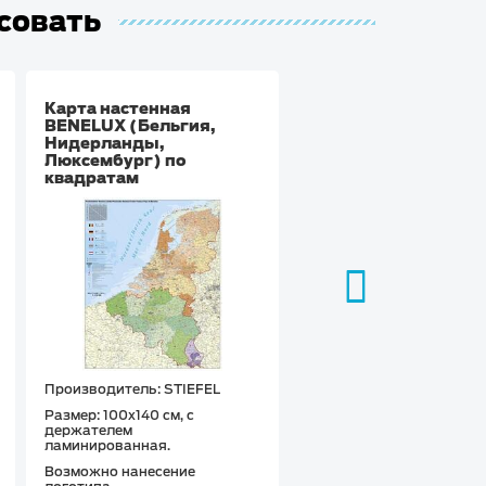
есовать
Карта настенная
Бювар на рабочий ст
BENELUX (Бельгия,
картой Европы по
Нидерланды,
квадратам
Люксембург) по
квадратам
Производитель: STIEFEL
Производитель: STIEFE
Размер: 100х140 см, с
Размер: 63 х 46 см.
держателем
Не скользящая подложк
ламинированная.
Возможно нанесение