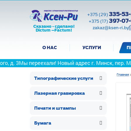
335-53-
+375 (29)
397-07
+375 (17)
Сказано - сделано!
zakaz@ksen-ri.by
Dictum –Factum!
О НАС
УСЛУГИ
П
 переехали! Новый адрес г. Минск, пер. Максима Гор
Главная
Типографические услуги
Лазерная гравировка
Печати и штампы
Бумага