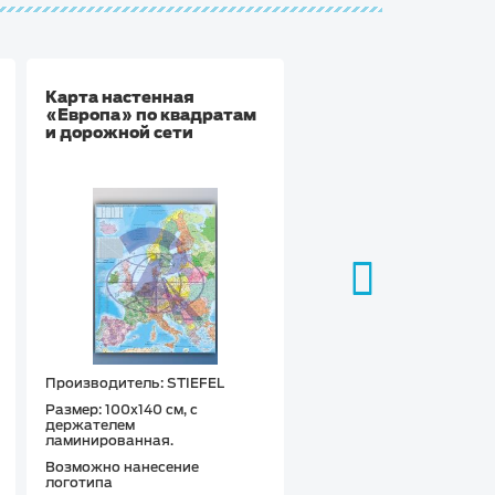
Карта настенная
Политическая карта
«Европа» по квадратам
мира (английский я
и дорожной сети
Производитель: STIEFEL
Производитель: STIEFEL
Размер: 100х140 см, с
Размер: 137х89 см, с
держателем
держателем
ламинированная.
ламинированная.
Возможно нанесение
Возможно нанесение
логотипа
логотипа