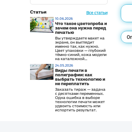
Статьи
Все статьи
10.06.2026
Что такое цветопроба и
зачем она нужна перед
печатью
Оп
Вы утверждаете макет на
экране, он выглядит
именно так, как нужно.
Цвет упаковки — глубокий
тёмно-синий, кожа модели
на каталожной
фотографии —
24.05.2026
натуральная, логотип —
Виды печати в
строго в фирменном
полиграфии: как
оттенке. Тираж приходит,
выбрать технологию и
и что-то не так: синий стал
холоднее, кожа чуть
не переплатить
зеленит, логотип выглядит
Заказать тираж — задача
иначе, чем на сайте и в
с десятками переменных.
офисных материалах.
Одна ошибка в выборе
технологии печати может
удвоить стоимость или
испортить результат.