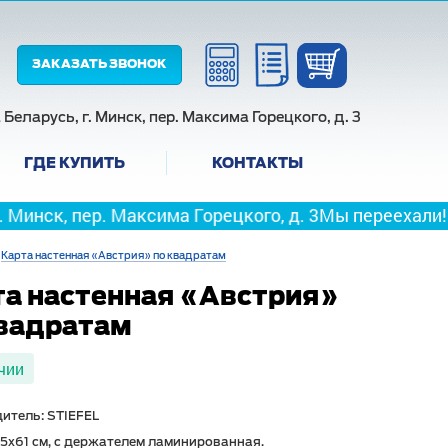
ЗАКАЗАТЬ ЗВОНОК
Беларусь, г. Минск, пер. Максима Горецкого, д. 3
ГДЕ КУПИТЬ
КОНТАКТЫ
р. Максима Горецкого, д. 3
Мы переехали! Новый адре
Карта настенная «Австрия» по квадратам
та настенная «Австрия»
квадратам
чии
итель: STIEFEL
95х61 см, с держателем ламинированная.