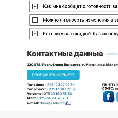
Как мне сообщат о готовности з
Можно ли вносить изменения в з
Есть ли у вас скидки? Как их пол
Контактные данные
220078, Республика Беларусь, г. Минск, пер. Макси
ПРОЛОЖИТЬ МАРШРУТ
Телефон:
ПН-ПТ:
+375 17 397 07 64
9
СБ-ВС:
в
Тел/факс:
+375 17 397 22 57
Velcom:
+375 29 180 53 50
МТС:
+375 29 556 43 60
e-mail:
druk@ksen-ri.by