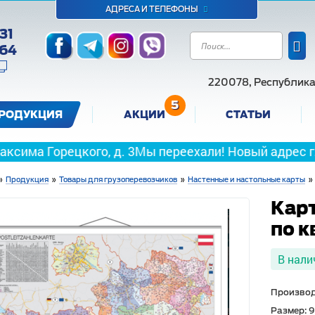
АДРЕСА И ТЕЛЕФОНЫ
31
-64
220078, Республика 
5
РОДУКЦИЯ
АКЦИИ
СТАТЬИ
ецкого, д. 3
Мы переехали! Новый адрес г. Минск, пе
»
Продукция
»
Товары для грузоперевозчиков
»
Настенные и настольные карты
»
Кар
по 
В нали
Производ
Размер: 