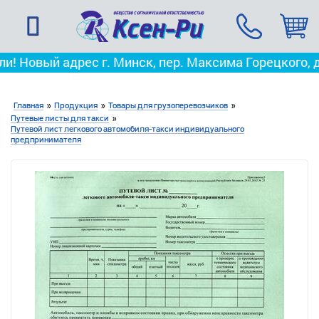
 адрес г. Минск, пер. Максима Горецкого, д. 3
Мы пе
Главная
»
Продукция
»
Товары для грузоперевозчиков
»
Путевые листы для такси
»
Путевой лист легкового автомобиля-такси индивидуального
предпринимателя