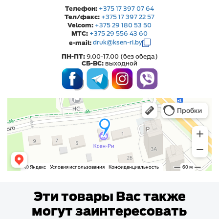
Телефон:
+375 17 397 07 64
Тел/факс:
+375 17 397 22 57
Velcom:
+375 29 180 53 50
МТС:
+375 29 556 43 60
e-mail:
druk@ksen-ri.by
ПН-ПТ:
9.00-17.00 (без обеда)
СБ-ВС:
выходной
Эти товары Вас также
могут заинтересовать