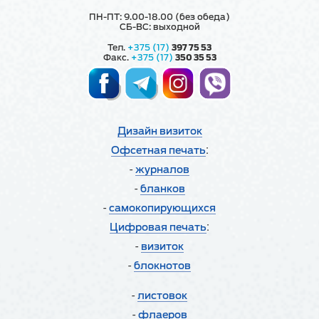
ПН-ПТ: 9.00-18.00 (без обеда)
СБ-ВС: выходной
Тел.
+375 (17)
397 75 53
Факс.
+375 (17)
350 35 53
Дизайн визиток
:
Офсетная печать
-
журналов
-
бланков
-
cамокопирующихся
:
Цифровая печать
-
визиток
-
блокнотов
-
листовок
-
флаеров